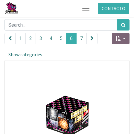
CONTACTO
1
2
3
4
5
6
7
Show categories