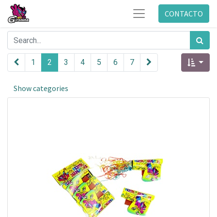
CONTACTO
1
2
3
4
5
6
7
Show categories