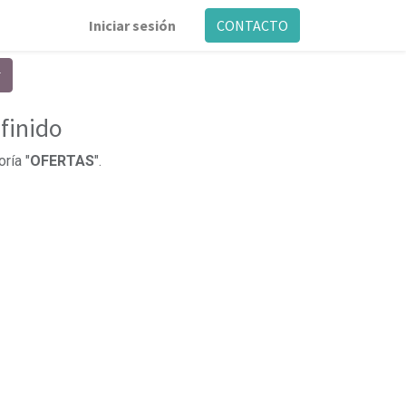
Iniciar sesión
CONTACTO
finido
ría "
OFERTAS
".