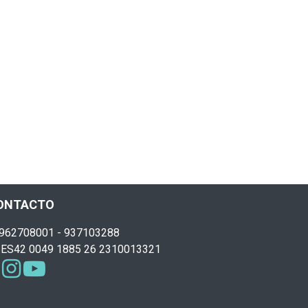
ONTACTO
962708001 - 937103288
ES42 0049 1885 26 2310013321