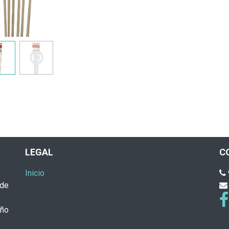
LEGAL
C
Inicio
 de
eño