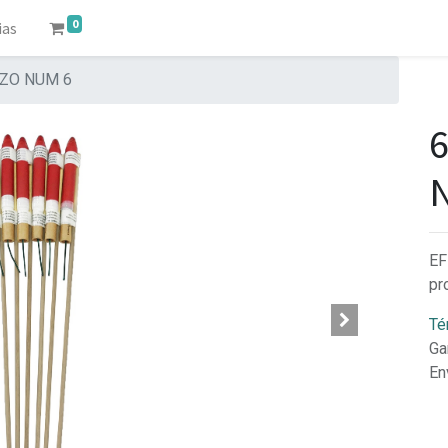
0
ias
AZO NUM 6
EF
pr
Té
Ga
En