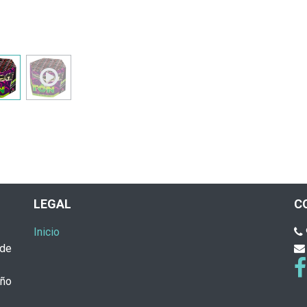
LEGAL
C
Inicio
 de
eño