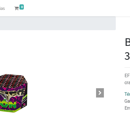
0
ias
EF
cr
Té
Ga
En