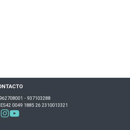
ONTACTO
962708001 - 937103288
ES42 0049 1885 26 2310013321