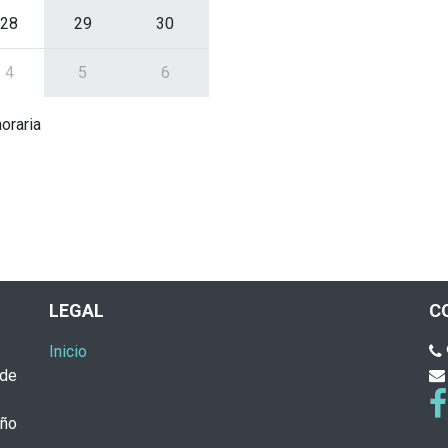
28
29
30
4
5
6
oraria
LEGAL
C
Inicio
 de
eño