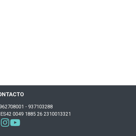
ONTACTO
962708001 - 937103288
ES42 0049 1885 26 2310013321