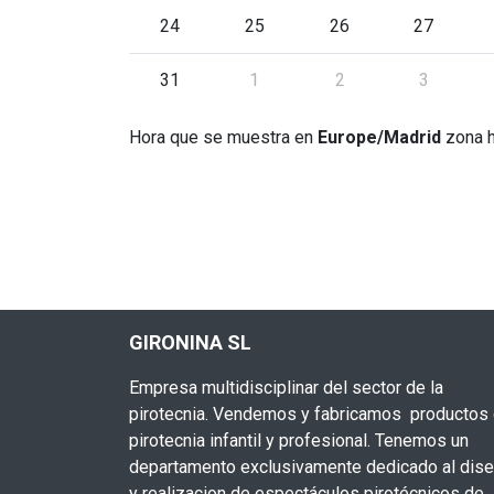
24
25
26
27
31
1
2
3
Hora que se muestra en
Europe/Madrid
zona h
GIRONINA SL
Empresa multidisciplinar del sector de la
pirotecnia. Vendemos y fabricamos productos
pirotecnia infantil y profesional. Tenemos un
departamento exclusivamente dedicado al dis
y realizacion de espectáculos pirotécnicos de