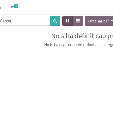
0
s
Ordenar per
No s'ha definit cap 
No hi ha cap producte definit a la catego