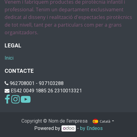
Venem i fabriquem productes de pirotècnia infantil i
professional. Tenim un departament exclusivament
dedicat al disseny i realització d'espectacles pirotècnics
de tot nivell, tant per a particulars com per a grans
organitzadors.
LEGAL
Inici
CONTACTE
962708001 - 937103288
ES42 0049 1885 26 2310013321
Copyright © Nom de l'empresa
Català
Powered by
-
by Endeos