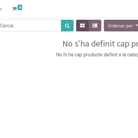
0
s
Ordenar per
No s'ha definit cap 
No hi ha cap producte definit a la categ