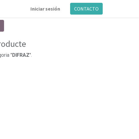
Iniciar sesión
CONTACTO
producte
oria "
DIFRAZ
".